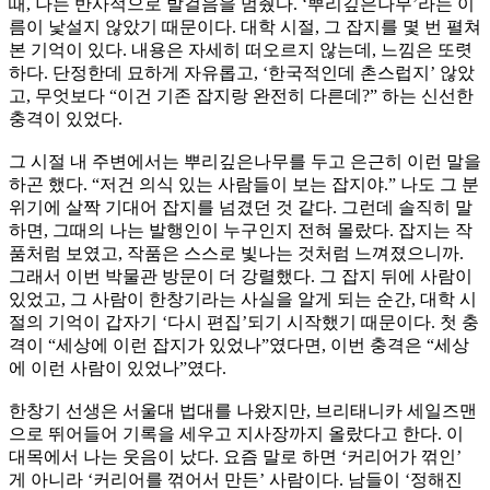
때, 나는 반사적으로 발걸음을 멈췄다. ‘뿌리깊은나무’라는 이
름이 낯설지 않았기 때문이다. 대학 시절, 그 잡지를 몇 번 펼쳐
본 기억이 있다. 내용은 자세히 떠오르지 않는데, 느낌은 또렷
하다. 단정한데 묘하게 자유롭고, ‘한국적인데 촌스럽지’ 않았
고, 무엇보다 “이건 기존 잡지랑 완전히 다른데?” 하는 신선한
충격이 있었다.
그 시절 내 주변에서는 뿌리깊은나무를 두고 은근히 이런 말을
하곤 했다. “저건 의식 있는 사람들이 보는 잡지야.” 나도 그 분
위기에 살짝 기대어 잡지를 넘겼던 것 같다. 그런데 솔직히 말
하면, 그때의 나는 발행인이 누구인지 전혀 몰랐다. 잡지는 작
품처럼 보였고, 작품은 스스로 빛나는 것처럼 느껴졌으니까.
그래서 이번 박물관 방문이 더 강렬했다. 그 잡지 뒤에 사람이
있었고, 그 사람이 한창기라는 사실을 알게 되는 순간, 대학 시
절의 기억이 갑자기 ‘다시 편집’되기 시작했기 때문이다. 첫 충
격이 “세상에 이런 잡지가 있었나”였다면, 이번 충격은 “세상
에 이런 사람이 있었나”였다.
한창기 선생은 서울대 법대를 나왔지만, 브리태니카 세일즈맨
으로 뛰어들어 기록을 세우고 지사장까지 올랐다고 한다. 이
대목에서 나는 웃음이 났다. 요즘 말로 하면 ‘커리어가 꺾인’
게 아니라 ‘커리어를 꺾어서 만든’ 사람이다. 남들이 ‘정해진