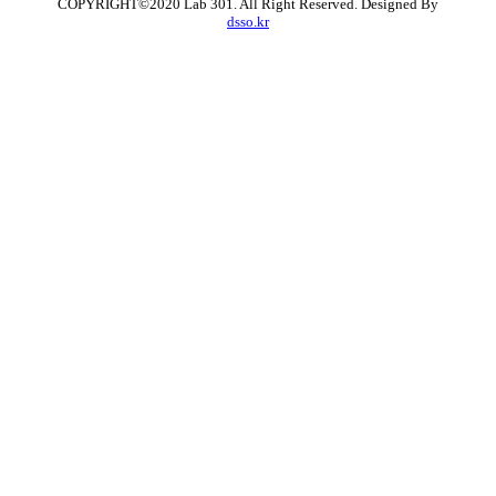
COPYRIGHT©2020 Lab 301. All Right Reserved. Designed By
dsso.kr