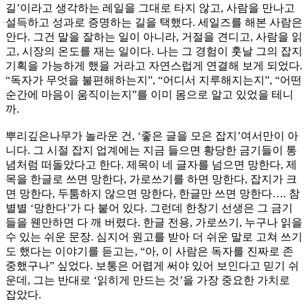
길’이라고 생각하는 레일을 그대로 타지 않고, 사람을 만나고
설득하고 성과로 증명하는 길을 택했다. 세일즈를 해본 사람은
안다. 그건 말을 잘하는 일이 아니라, 거절을 견디고, 사람을 읽
고, 시장의 온도를 재는 일이다. 나는 그 경험이 훗날 그의 잡지
기획을 가능하게 했을 거라고 자연스럽게 연결해 보게 되었다.
“독자가 무엇을 불편해하는지”, “어디서 지루해지는지”, “어떤
순간에 마음이 움직이는지”를 이미 몸으로 알고 있었을 테니
까.
뿌리깊은나무가 놀라운 건, ‘좋은 글을 모은 잡지’여서만이 아
니다. 그 시절 잡지 업계에는 지금 들으면 황당한 금기들이 통
념처럼 떠돌았다고 한다. 제목이 네 글자를 넘으면 망한다, 제
목을 한글로 쓰면 망한다, 가로쓰기를 하면 망한다, 잡지가 크
면 망한다, 두툼하지 않으면 망한다, 한글만 쓰면 망한다…. 참
별별 ‘망한다’가 다 붙어 있다. 그런데 한창기 선생은 그 금기
들을 웬만하면 다 깨 버렸다. 한글 전용, 가로쓰기, 누구나 읽을
수 있는 쉬운 문장. 심지어 원고를 받아 더 쉬운 말로 고쳐 쓰기
도 했다는 이야기를 듣고는, “아, 이 사람은 독자를 진짜로 존
중했구나” 싶었다. 보통은 어렵게 써야 있어 보인다고 믿기 쉬
운데, 그는 반대로 ‘읽히게 만드는 것’을 가장 중요한 가치로
잡았다.