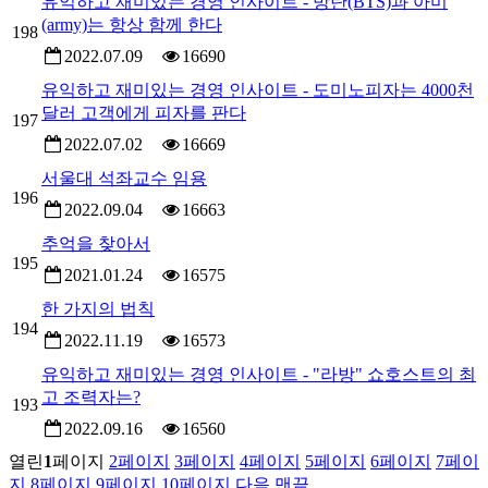
유익하고 재미있는 경영 인사이트 - 방탄(BTS)과 아미
(army)는 항상 함께 한다
198
2022.07.09
16690
유익하고 재미있는 경영 인사이트 - 도미노피자는 4000천
달러 고객에게 피자를 판다
197
2022.07.02
16669
서울대 석좌교수 임용
196
2022.09.04
16663
추억을 찾아서
195
2021.01.24
16575
한 가지의 법칙
194
2022.11.19
16573
유익하고 재미있는 경영 인사이트 - "라방" 쇼호스트의 최
고 조력자는?
193
2022.09.16
16560
열린
1
페이지
2
페이지
3
페이지
4
페이지
5
페이지
6
페이지
7
페이
지
8
페이지
9
페이지
10
페이지
다음
맨끝