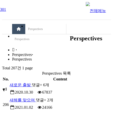
Perspectives
Perspectives
Perspectives
·
Perspectives
·
Perspectives
Total 207건
1 page
Perspectives 목록
No.
Content
새로운 출발
댓글
+ 6
개
2020.10.30
67837
새해를 맞으며
댓글
+ 2
개
206
2021.01.02
24166