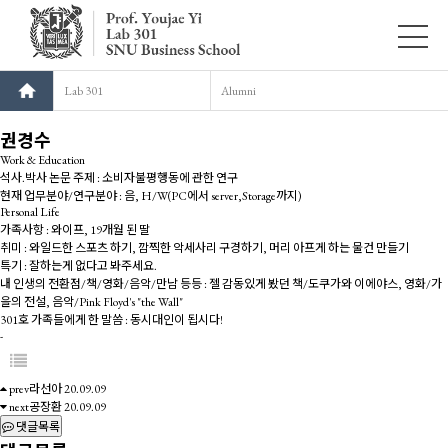
Lab 301
Alumni
권경수
Work & Education
석사.박사 논문 주제 : 소비자불평행동에 관한 연구
현재 업무분야/연구분야 : 음, H/W(PC에서 server,Storage까지)
Personal Life
가족사항 : 와이프, 19개월 된 딸
취미 : 와일드한 스포츠 하기, 깜찍한 악세사리 구경하기, 머리 아프게 하는 물건 만들기
특기 : 잘하는게 없다고 봐주세요.
내 인생의 전환점/책/영화/음악/만남 등등 : 젤 감동있게 봤던 책/도쿠가와 이에야스, 영화/가
을의 전설, 음악/Pink Floyd's "the Wall"
301호 가족들에게 한 말씀 : 동시대인이 됩시다!
-
prev
라선아
20.09.09
next
공장환
20.09.09
댓글목록